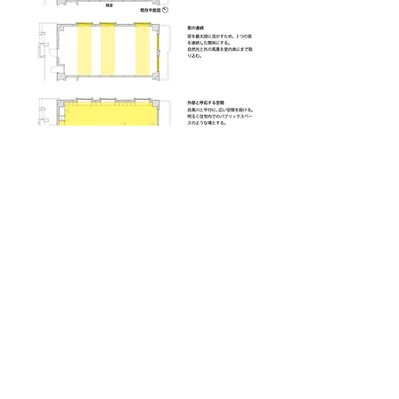
目黒川沿いに建つ築30年鉄筋コンクリート造のマンショ
ン一室の改修計画である。
川側の角部屋で、桜の緑道や都市の開けた風景に恵まれ
た場所だった。
マンション一室という限られた空間、そ
して躯体が変更できない条件下で、どうすればより豊か
な外部を住環境に取り込めるかを試みた。
そこで、内外の接続部である窓をきっかけとして設計を
始めた。既存では室ごとに分節された平面構成だった